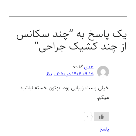
یک پاسخ به “چند سکانس
از چند کشیک جراحی”
هدی
گفت:
1404-09-15 در 2:50 ب.ظ
خیلی پست زیبایی بود. بهتون خسته نباشید
میگم.
0
پاسخ