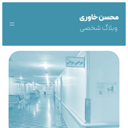
رفتن
به
محتوا