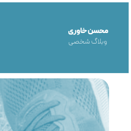
رفتن
به
محتوا