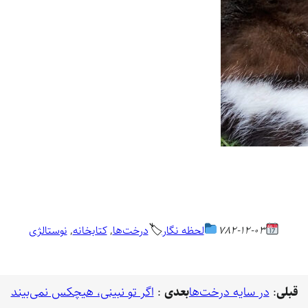
🏷
782-12-03
لحظه نگار
درخت‌ها
, 
کتابخانه
, 
نوستالژی
قبلی
:
در سایه درخت‌ها
بعدی
:
اگر تو نبینی، هیچکس نمی‌بیند