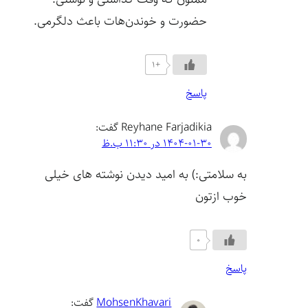
حضورت و خوندن‌هات باعث دلگرمی.
+1
پاسخ
Reyhane Farjadikia
گفت:
1404-01-30 در 11:30 ب.ظ
به سلامتی:) به امید دیدن نوشته های خیلی
خوب ازتون
0
پاسخ
MohsenKhavari
گفت: