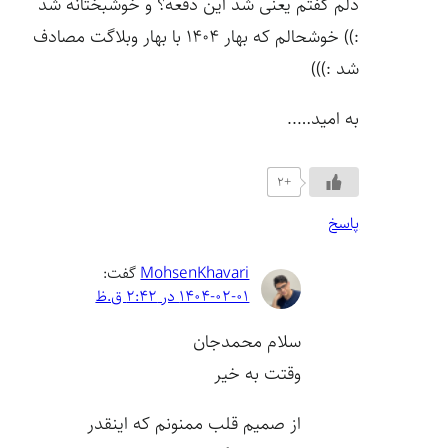
دلم گفتم یعنی شد این دفعه؟ و خوشبختانه شد
:)) خوشحالم که بهار ۱۴۰۴ با بهار وبلاگت مصادف
شد :)))
به امید…..
+2
پاسخ
MohsenKhavari
گفت:
1404-02-01 در 2:42 ق.ظ
سلام محمدجان
وقتت به خیر
از صمیم قلب ممنونم که اینقدر