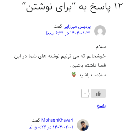
12 پاسخ به “برای نوشتن”
پردیس میرزایی
گفت:
1404-01-31 در 6:31 ب.ظ
سلام
خوشحالم که می تونیم نوشته های شما در این
فضا داشته باشیم.
سلامت باشید.
0
پاسخ
MohsenKhavari
گفت:
1404-02-01 در 0:26 ق.ظ