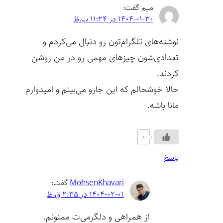
میم
گفت:
1404-01-30 در 11:24 ب.ظ
نوشته‌های تلگرام‌تون رو دنبال می‌کردم و
تعدادی‌شون چیزهای مهمی رو در من روشن
کردند.
حالا خوشحالم که این جارو می‌بینم و امیدوارم
مانا باشه.
0
پاسخ
MohsenKhavari
گفت:
1404-02-01 در 2:35 ق.ظ
از همراهی و دلگرمی‌ت ممنونم.