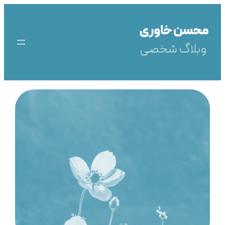
رفتن
به
محتوا