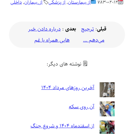
🏷
783-02-12
از بیمارستان
, 
از پزشکی
از_بیماران
, 
داخلی
قبلی
:
ترجیح
بعدی
:
درباره دادن خبر
می‌دهم …
هایی همراه با غم
🗒 نوشته های دیگر:
آخرین روزهای مرداد ۱۴۰۴
آن روی سکه
از اسفندماه ۱۴۰۴ و شروع جنگ