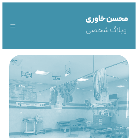
رفتن
به
محتوا