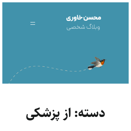
رفتن
به
محتوا
دسته:
از پزشکی