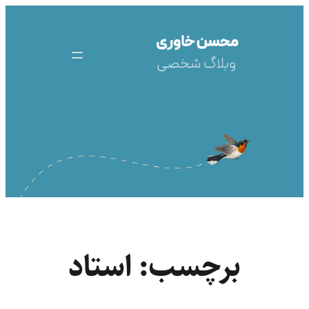
رفتن
به
محتوا
برچسب:
استاد