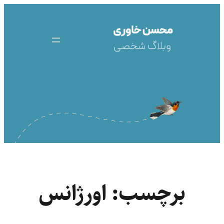
رفتن
به
محتوا
برچسب:
اورژانس