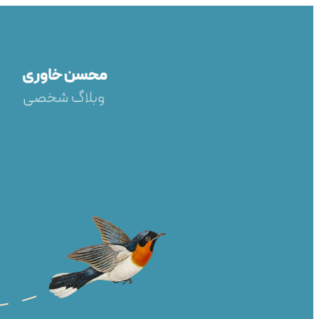
رفتن
به
محتوا