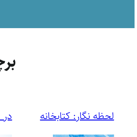
بر
لحظه نگار: کتابخانه
در 