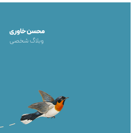
رفتن
به
محتوا