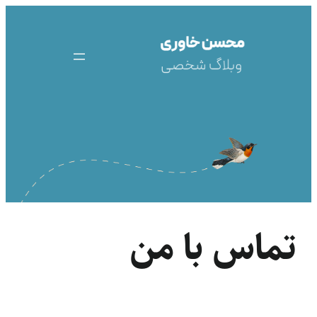
رفتن
به
محتوا
تماس با من