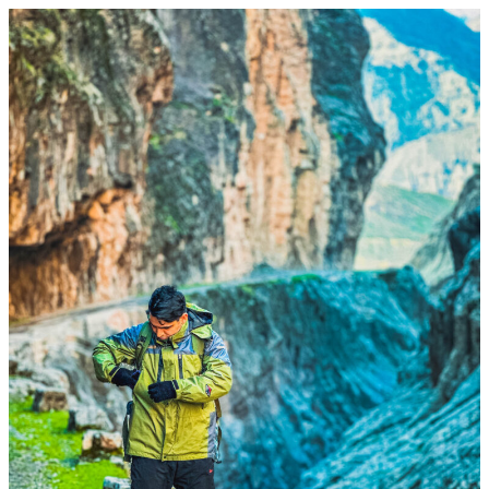
رفتن
به
محتوا